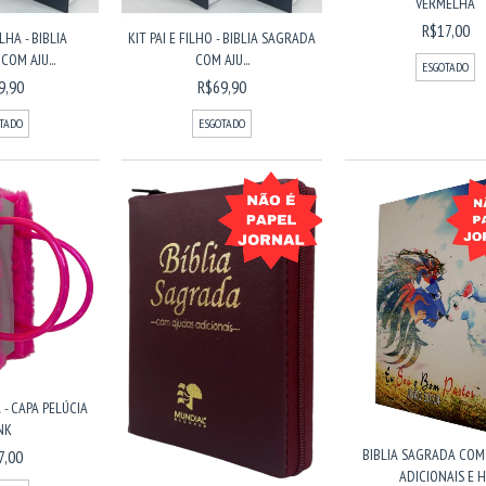
VERMELHA
R$17,00
LHA - BIBLIA
KIT PAI E FILHO - BIBLIA SAGRADA
OM AJU...
COM AJU...
ESGOTADO
9,90
R$69,90
TADO
ESGOTADO
 - CAPA PELÚCIA
NK
BIBLIA SAGRADA COM
7,00
ADICIONAIS E H.