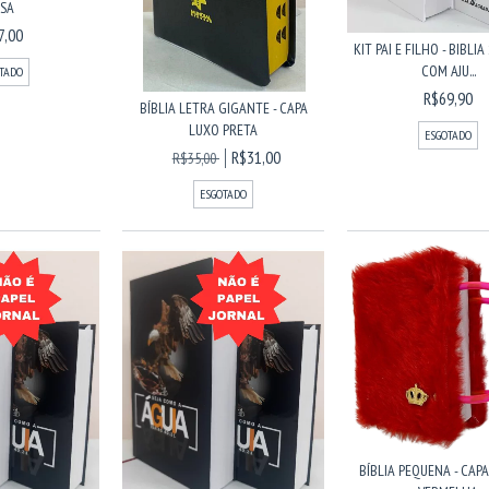
SA
7,00
KIT PAI E FILHO - BIBL
COM AJU...
TADO
R$69,90
BÍBLIA LETRA GIGANTE - CAPA
LUXO PRETA
ESGOTADO
R$31,00
R$35,00
ESGOTADO
BÍBLIA PEQUENA - CAPA