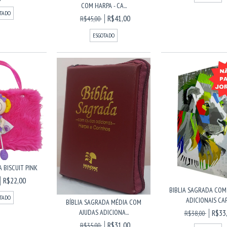
COM HARPA - CA...
TADO
R$41,00
R$45,00
ESGOTADO
 BISCUIT PINK
R$22,00
BIBLIA SAGRADA COM
TADO
ADICIONAIS CAP.
BÍBLIA SAGRADA MÉDIA COM
AJUDAS ADICIONA...
R$33
R$38,00
R$31,00
R$35,00