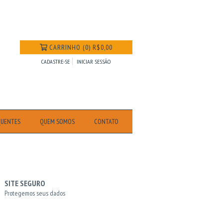
CARRINHO
(
0
)
R$0,00
CADASTRE-SE
INICIAR SESSÃO
QUENTES
QUEM SOMOS
CONTATO
SITE SEGURO
Protegemos seus dados