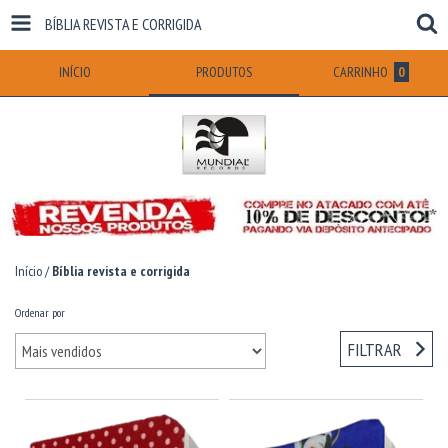
BÍBLIA REVISTA E CORRIGIDA
INÍCIO
PRODUTOS
CARRINHO
0
Início
/
Bíblia revista e corrigida
Ordenar por
FILTRAR