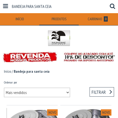
BANDEJA PARA SANTA CEIA
INÍCIO
PRODUTOS
CARRINHO
0
Início
/
Bandeja para santa ceia
Ordenar por
FILTRAR
NOVO
NOVO