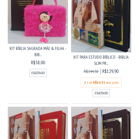
KIT BÍBLIA SAGRADA MÃE & FILHA -
BIB...
KIT PARA ESTUDO BÍBLICO - BIBLIA
R$58,00
SLIM PR...
R$129,90
R$144,50
ESGOTADO
2
x de
R$64,95
sem juros
ESGOTADO