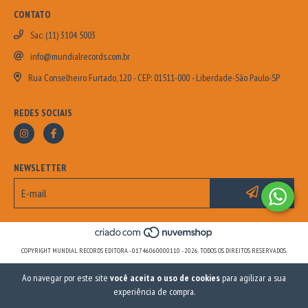
CONTATO
Sac: (11) 3104 5003
info@mundialrecords.com.br
Rua Conselheiro Furtado, 120 - CEP: 01511-000 - Liberdade-São Paulo-SP
REDES SOCIAIS
NEWSLETTER
COPYRIGHT MUNDIAL RECORDS EDITORA - 01746060000110 - 2026. TODOS OS DIREITOS RESERVADOS.
Ao navegar por este site
você aceita o uso de cookies
para agilizar a sua
experiência de compra.